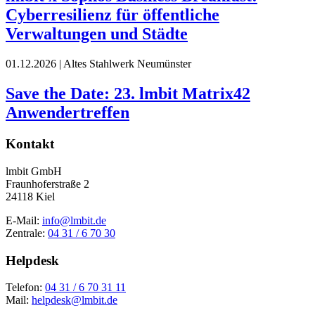
Cyberresilienz für öffentliche
Verwaltungen und Städte
01.12.2026
|
Altes Stahlwerk Neumünster
Save the Date: 23. lmbit Matrix42
Anwendertreffen
Kontakt
lmbit GmbH
Fraunhoferstraße 2
24118 Kiel
E-Mail:
info@lmbit.de
Zentrale:
04 31 / 6 70 30
Helpdesk
Telefon:
04 31 / 6 70 31 11
Mail:
helpdesk@lmbit.de