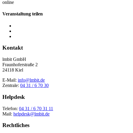
online
Veranstaltung teilen
Kontakt
lmbit GmbH
Fraunhoferstraße 2
24118 Kiel
E-Mail:
info@lmbit.de
Zentrale:
04 31 / 6 70 30
Helpdesk
Telefon:
04 31 / 6 70 31 11
Mail:
helpdesk@lmbit.de
Rechtliches