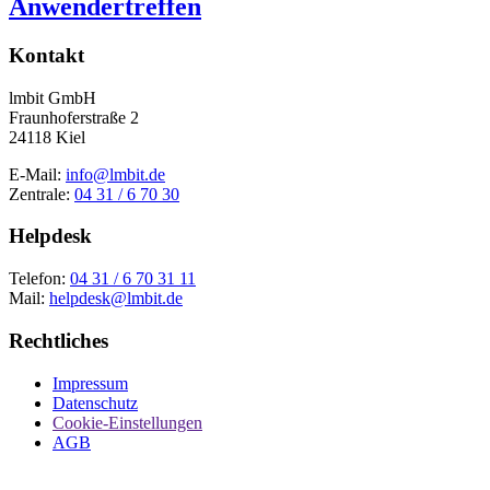
Anwendertreffen
Kontakt
lmbit GmbH
Fraunhoferstraße 2
24118 Kiel
E-Mail:
info@lmbit.de
Zentrale:
04 31 / 6 70 30
Helpdesk
Telefon:
04 31 / 6 70 31 11
Mail:
helpdesk@lmbit.de
Rechtliches
Impressum
Datenschutz
Cookie-Einstellungen
AGB